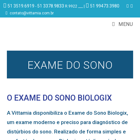
51 3519.6919
51 3378.9833
51 99473.3980
-
R.9922 ___ |
contato@vittamia.com.br
MENU
EXAME DO SONO
O EXAME DO SONO BIOLOGIX
A Vittamia disponibiliza o Exame do Sono Biologix,
um exame moderno e preciso para diagnóstico de
distúrbios do sono. Realizado de forma simples e