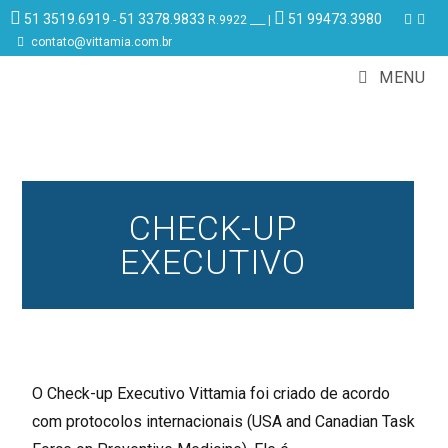
51 3519.6919
51 3378.9833
51 99473.3980
-
R.9922 ___ |
contato@vittamia.com.br
MENU
CHECK-UP
EXECUTIVO
O Check-up Executivo Vittamia foi criado de acordo
com protocolos internacionais (USA and Canadian Task