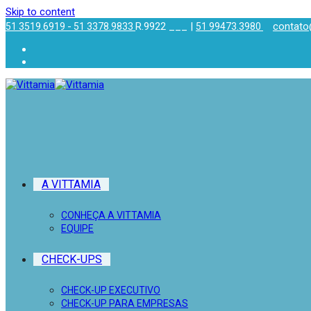
Skip to content
-
R.9922 ___ |
contato
51 3519.6919
51 3378.9833
51 99473.3980
A VITTAMIA
CONHEÇA A VITTAMIA
EQUIPE
CHECK-UPS
CHECK-UP EXECUTIVO
CHECK-UP PARA EMPRESAS