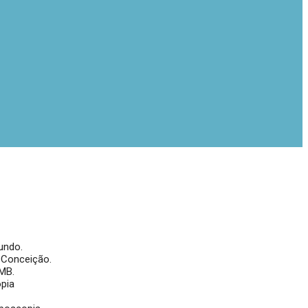
undo.
 Conceição.
AMB.
opia