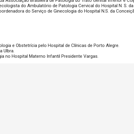
 Associação Brasileira de Patologia do Trato Genital Inferior e Co
cologista do Ambulatório de Patologia Cervical do Hospital N. S. d
ordenadora do Serviço de Ginecologia do Hospital N.S. da Conceiç
ia e Obstetrícia pelo Hospital de Clínicas de Porto Alegre.
a Ulbra.
ia no Hospital Materno Infantil Presidente Vargas.