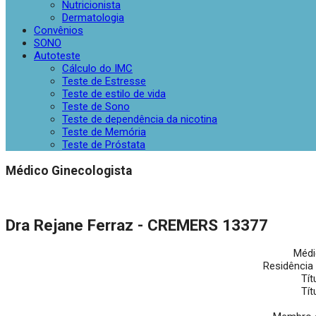
Nutricionista
Dermatologia
Convênios
SONO
Autoteste
Cálculo do IMC
Teste de Estresse
Teste de estilo de vida
Teste de Sono
Teste de dependência da nicotina
Teste de Memória
Teste de Próstata
Médico Ginecologista
Dra Rejane Ferraz - CREMERS 13377
Médi
Residência
Tít
Tít