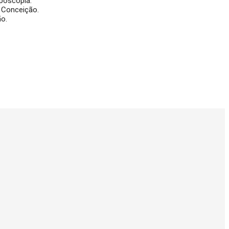
lposcopia.
a Conceição.
ão.