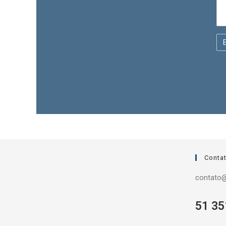
Conta
contato@
51 35