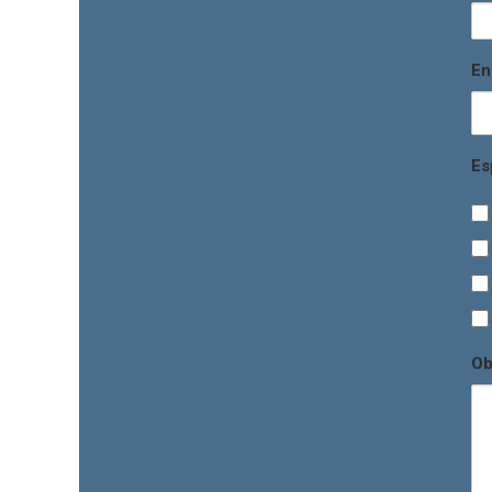
En
Es
Ob