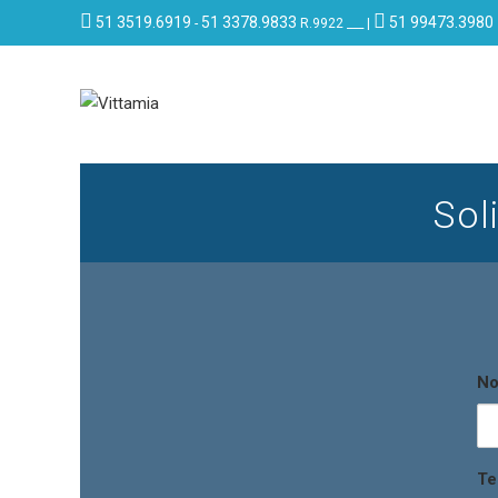
51 3519.6919
51 3378.9833
51 99473.3980
-
R.9922 ___ |
Sol
N
Te