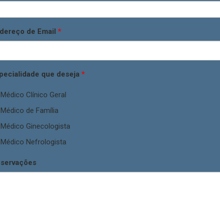
dereço de Email
*
pecialidade que deseja
*
Médico Clínico Geral
Médico de Família
Médico Ginecologista
Médico Nefrologista
servações