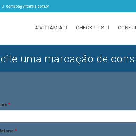
contato@vittamia.com.br
A VITTAMIA
CHECK-UPS
CONSU
icite uma marcação de cons
ome
*
lefone
*